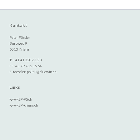
Kontakt
Peter Fässler
Burgweg 9
6010 Kriens
T: +41 41 320 61 28
F: +41 79 736 15 64
E:
faessler-politik@bluewin.ch
Links
www.SP-PS.ch
www.SP-kriens.ch