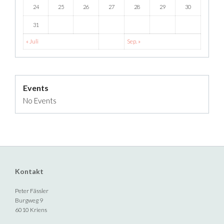
24
25
26
27
28
29
30
31
« Juli
Sep. »
Events
No Events
Kontakt
Peter Fässler
Burgweg 9
6010 Kriens