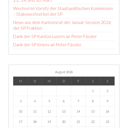
23., 24. und 30. März
Wechsel im Vorsitz der Staatspolitischen Kommission
– Stabswechsel bei der SP
News aus dem Kantonsrat der Januar-Session 2026
der SP Fraktion
Dank der SP Kanton Luzern an Peter Fässler
Dank der SP Kriens an Peter Fässler
August 2026
M
D
M
D
F
S
S
1
2
3
4
5
6
7
8
9
10
11
12
13
14
15
16
17
18
19
20
21
22
23