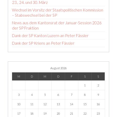
23., 24. und 30. März
Wechsel im Vorsitz der Staatspolitischen Kommission
– Stabswechsel bei der SP
News aus dem Kantonsrat der Januar-Session 2026
der SP Fraktion
Dank der SP Kanton Luzern an Peter Fässler
Dank der SP Kriens an Peter Fässler
August 2026
M
D
M
D
F
S
S
1
2
3
4
5
6
7
8
9
10
11
12
13
14
15
16
17
18
19
20
21
22
23