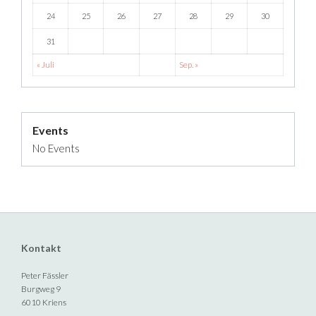
24
25
26
27
28
29
30
31
« Juli
Sep. »
Events
No Events
Kontakt
Peter Fässler
Burgweg 9
6010 Kriens