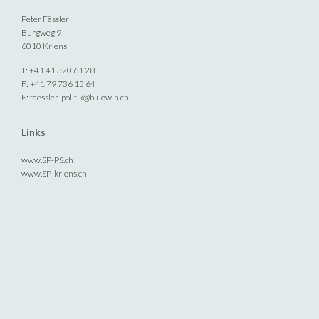
Peter Fässler
Burgweg 9
6010 Kriens
T: +41 41 320 61 28
F: +41 79 736 15 64
E:
faessler-politik@bluewin.ch
Links
www.SP-PS.ch
www.SP-kriens.ch