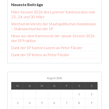
Neueste Beiträge
März-Session 2026 des Luzerner Kantonsrates vom
23., 24. und 30. März
Wechsel im Vorsitz der Staatspolitischen Kommission
– Stabswechsel bei der SP
News aus dem Kantonsrat der Januar-Session 2026
der SP Fraktion
Dank der SP Kanton Luzern an Peter Fässler
Dank der SP Kriens an Peter Fässler
August 2026
M
D
M
D
F
S
S
1
2
3
4
5
6
7
8
9