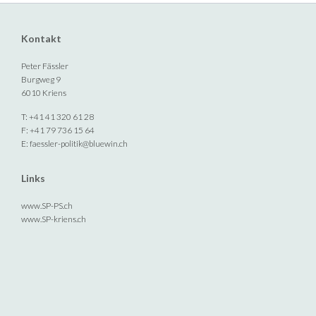
Kontakt
Peter Fässler
Burgweg 9
6010 Kriens
T: +41 41 320 61 28
F: +41 79 736 15 64
E:
faessler-politik@bluewin.ch
Links
www.SP-PS.ch
www.SP-kriens.ch