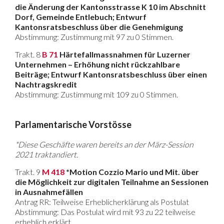
die Änderung der Kantonsstrasse K 10 im Abschnitt
Dorf, Gemeinde Entlebuch; Entwurf
Kantonsratsbeschluss über die Genehmigung
Abstimmung: Zustimmung mit 97 zu 0 Stimmen.
Trakt. 8
B 71
Härtefallmassnahmen für Luzerner
Unternehmen – Erhöhung nicht rückzahlbare
Beiträge; Entwurf Kantonsratsbeschluss über einen
Nachtragskredit
Abstimmung: Zustimmung mit 109 zu 0 Stimmen.
Parlamentarische Vorstösse
*Diese Geschäfte waren bereits an der März-Session
2021 traktandiert.
Trakt. 9
M 418
*Motion Cozzio Mario und Mit. über
die Möglichkeit zur digitalen Teilnahme an Sessionen
in Ausnahmefällen
Antrag RR: Teilweise Erheblicherklärung als Postulat
Abstimmung: Das Postulat wird mit 93 zu 22 teilweise
erheblich erklärt.