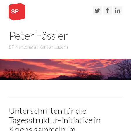
Peter Fässler
SP Kantonsrat Kanton Luzern
Unterschriften für die
Tagesstruktur-Initiative in
Kriens sammeln im