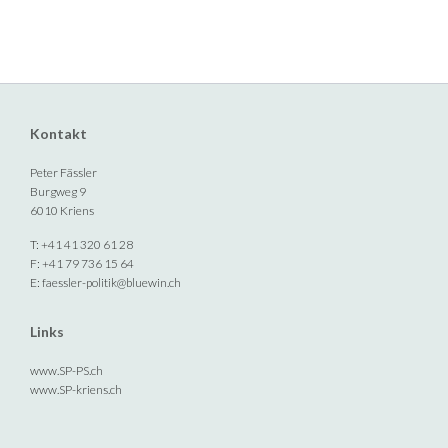
Kontakt
Peter Fässler
Burgweg 9
6010 Kriens
T: +41 41 320 61 28
F: +41 79 736 15 64
E:
faessler-politik@bluewin.ch
Links
www.SP-PS.ch
www.SP-kriens.ch