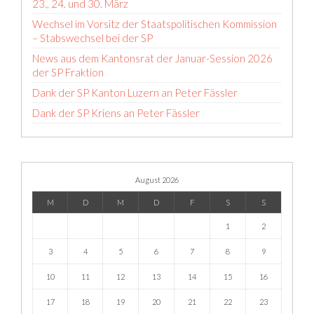
23., 24. und 30. März
Wechsel im Vorsitz der Staatspolitischen Kommission
– Stabswechsel bei der SP
News aus dem Kantonsrat der Januar-Session 2026
der SP Fraktion
Dank der SP Kanton Luzern an Peter Fässler
Dank der SP Kriens an Peter Fässler
August 2026
M
D
M
D
F
S
S
1
2
3
4
5
6
7
8
9
10
11
12
13
14
15
16
17
18
19
20
21
22
23