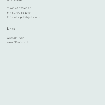
6010 Kriens
T: +41 41 320 61 28
F: +41 79 736 15 64
E:
faessler-politik@bluewin.ch
Links
www.SP-PS.ch
www.SP-kriens.ch