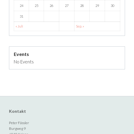
24
25
26
27
28
29
30
31
« Juli
Sep. »
Events
No Events
Kontakt
Peter Fässler
Burgweg 9