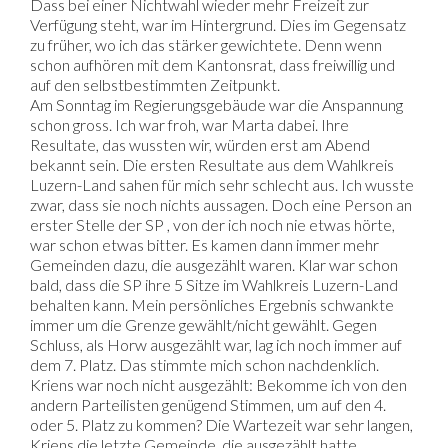
Dass bei einer Nichtwahl wieder mehr Freizeit zur
Verfügung steht, war im Hintergrund. Dies im Gegensatz
zu früher, wo ich das stärker gewichtete. Denn wenn
schon aufhören mit dem Kantonsrat, dass freiwillig und
auf den selbstbestimmten Zeitpunkt.
Am Sonntag im Regierungsgebäude war die Anspannung
schon gross. Ich war froh, war Marta dabei. Ihre
Resultate, das wussten wir, würden erst am Abend
bekannt sein. Die ersten Resultate aus dem Wahlkreis
Luzern-Land sahen für mich sehr schlecht aus. Ich wusste
zwar, dass sie noch nichts aussagen. Doch eine Person an
erster Stelle der SP , von der ich noch nie etwas hörte,
war schon etwas bitter. Es kamen dann immer mehr
Gemeinden dazu, die ausgezählt waren. Klar war schon
bald, dass die SP ihre 5 Sitze im Wahlkreis Luzern-Land
behalten kann. Mein persönliches Ergebnis schwankte
immer um die Grenze gewählt/nicht gewählt. Gegen
Schluss, als Horw ausgezählt war, lag ich noch immer auf
dem 7. Platz. Das stimmte mich schon nachdenklich.
Kriens war noch nicht ausgezählt: Bekomme ich von den
andern Parteilisten genügend Stimmen, um auf den 4.
oder 5. Platz zu kommen? Die Wartezeit war sehr langen,
Kriens die letzte Gemeinde, die ausgezählt hatte.