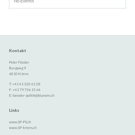
No Events
Kontakt
Peter Fässler
Burgweg 9
6010 Kriens
T: +41 41 320 61 28
F: +41 79 736 15 64
E:
faessler-politik@bluewin.ch
Links
www.SP-PS.ch
www.SP-kriens.ch