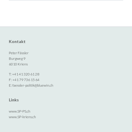
Kontakt
Peter Fässler
Burgweg 9
6010 Kriens
T: +41 41 320 61 28
F: +41 79 736 15 64
E:
faessler-politik@bluewin.ch
Links
www.SP-PS.ch
www.SP-kriens.ch