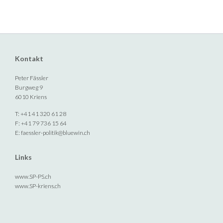
Kontakt
Peter Fässler
Burgweg 9
6010 Kriens
T: +41 41 320 61 28
F: +41 79 736 15 64
E:
faessler-politik@bluewin.ch
Links
www.SP-PS.ch
www.SP-kriens.ch