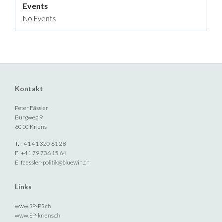
Events
No Events
Kontakt
Peter Fässler
Burgweg 9
6010 Kriens
T: +41 41 320 61 28
F: +41 79 736 15 64
E:
faessler-politik@bluewin.ch
Links
www.SP-PS.ch
www.SP-kriens.ch