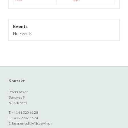
Events
No Events
Kontakt
Peter Fässler
Burgweg 9
6010 Kriens
T: +41 41 320 61 28
F: +41 79 736 15 64
E:
faessler-politik@bluewin.ch