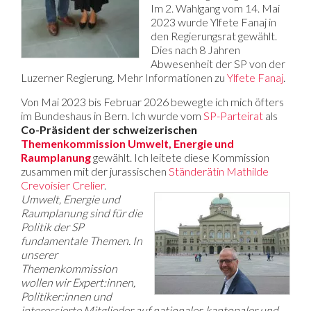
Im 2. Wahlgang vom 14. Mai
2023 wurde Ylfete Fanaj in
den Regierungsrat gewählt.
Dies nach 8 Jahren
Abwesenheit der SP von der
Luzerner Regierung. Mehr Informationen zu
Ylfete Fanaj
.
Von Mai 2023 bis Februar 2026 bewegte ich mich öfters
im Bundeshaus in Bern. Ich wurde vom
SP-Parteirat
als
Co-Präsident der schweizerischen
Themenkommission Umwelt, Energie und
Raumplanung
gewählt. Ich leitete diese Kommission
zusammen mit der jurassischen
Ständerätin Mathilde
Crevoisier Crelier
.
Umwelt, Energie und
Raumplanung sind für die
Politik der SP
fundamentale Themen. In
unserer
Themenkommission
wollen wir Expert:innen,
Politiker:innen und
interessierte Mitglieder auf nationaler, kantonaler und