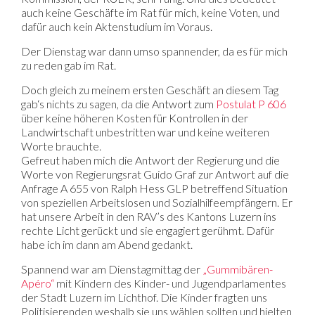
auch keine Geschäfte im Rat für mich, keine Voten, und
dafür auch kein Aktenstudium im Voraus.
Der Dienstag war dann umso spannender, da es für mich
zu reden gab im Rat.
Doch gleich zu meinem ersten Geschäft an diesem Tag
gab‘s nichts zu sagen, da die Antwort zum
Postulat P 606
über keine höheren Kosten für Kontrollen in der
Landwirtschaft unbestritten war und keine weiteren
Worte brauchte.
Gefreut haben mich die Antwort der Regierung und die
Worte von Regierungsrat Guido Graf zur Antwort auf die
Anfrage A 655 von Ralph Hess GLP betreffend Situation
von speziellen Arbeitslosen und Sozialhilfeempfängern. Er
hat unsere Arbeit in den RAV’s des Kantons Luzern ins
rechte Licht gerückt und sie engagiert gerühmt. Dafür
habe ich im dann am Abend gedankt.
Spannend war am Dienstagmittag der
„Gummibären-
Apéro“
mit Kindern des Kinder- und Jugendparlamentes
der Stadt Luzern im Lichthof. Die Kinder fragten uns
Politisierenden weshalb sie uns wählen sollten und hielten