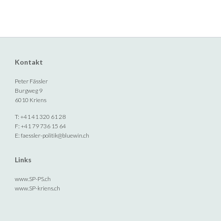
Kontakt
Peter Fässler
Burgweg 9
6010 Kriens
T: +41 41 320 61 28
F: +41 79 736 15 64
E:
faessler-politik@bluewin.ch
Links
www.SP-PS.ch
www.SP-kriens.ch