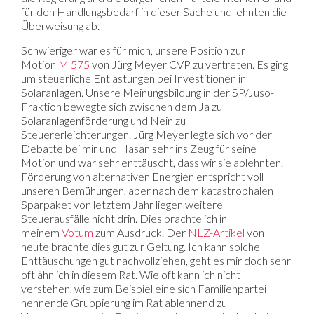
für den Handlungsbedarf in dieser Sache und lehnten die
Überweisung ab.
Schwieriger war es für mich, unsere Position zur
Motion
M 575
von Jürg Meyer CVP zu vertreten. Es ging
um steuerliche Entlastungen bei Investitionen in
Solaranlagen. Unsere Meinungsbildung in der SP/Juso-
Fraktion bewegte sich zwischen dem Ja zu
Solaranlagenförderung und Nein zu
Steuererleichterungen. Jürg Meyer legte sich vor der
Debatte bei mir und Hasan sehr ins Zeug für seine
Motion und war sehr enttäuscht, dass wir sie ablehnten.
Förderung von alternativen Energien entspricht voll
unseren Bemühungen, aber nach dem katastrophalen
Sparpaket von letztem Jahr liegen weitere
Steuerausfälle nicht drin. Dies brachte ich in
meinem
Votum
zum Ausdruck. Der
NLZ-Artikel
von
heute brachte dies gut zur Geltung. Ich kann solche
Enttäuschungen gut nachvollziehen, geht es mir doch sehr
oft ähnlich in diesem Rat. Wie oft kann ich nicht
verstehen, wie zum Beispiel eine sich Familienpartei
nennende Gruppierung im Rat ablehnend zu