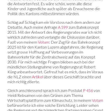
die Antworten fest. Es wäre schön, wenn alle diese
Kinder und Jugendliche auch später als Erwachsene die
Politik des Kantons mitbestimmen würden.
Schlag auf Schlag kam ein Vorstoss nach dem andern zur
Debatte. Auch meine Anfrage
A 599
zum Bahnkonzept
2015. Mit der Antwort des Regierungsrates war ich nicht
wirklich zufrieden und verlangte die Diskussion darüber.
Fazit von meinem
Votum
: Der Zug für das Bahnkonzept
2025 ist für den Kanton Luzern abgefahren, die Regierung
setzt grosse Hoffnung auf Verbesserungen im
Bahnverkehr für die Zentralschweiz auf das Konzept
2030. Für mich wichtige Fragen blieben auch bei der
mündlichen Stellungnahme von Regierungsrat Robert
Küng unbeantwortet. Gefreut hat es mich, dass im Voraus
die NLZ einen
Artikel
über dieses Geschäft brachte und
mich richtig zitierte.
Gleich anschliessend sprach ich zum Postulat
P 456
von
Heidi Rebsamen von den Grünen zum Thema
Wirtschaftsplattform zum Klimaschutz. In meinem
Votum
befürwortete ich eine solche Einrichtung. Leider sehen
die Regierung und die bürgerlichen Parteien keinen Grund