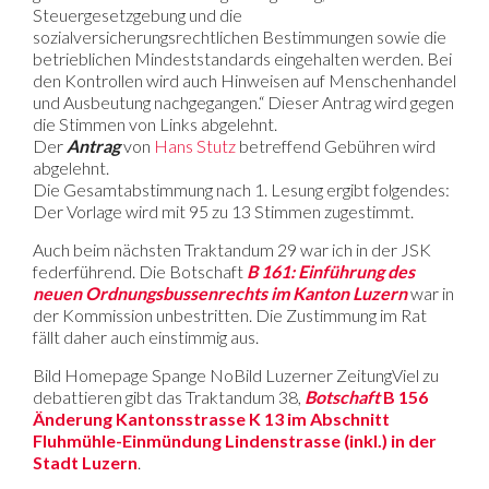
Steuergesetzgebung und die
sozialversicherungsrechtlichen Bestimmungen sowie die
betrieblichen Mindeststandards eingehalten werden. Bei
den Kontrollen wird auch Hinweisen auf Menschenhandel
und Ausbeutung nachgegangen.“ Dieser Antrag wird gegen
die Stimmen von Links abgelehnt.
Der
Antrag
von
Hans Stutz
betreffend Gebühren wird
abgelehnt.
Die Gesamtabstimmung nach 1. Lesung ergibt folgendes:
Der Vorlage wird mit 95 zu 13 Stimmen zugestimmt.
Auch beim nächsten Traktandum 29 war ich in der JSK
federführend. Die Botschaft
B 161: Einführung des
neuen Ordnungsbussenrechts im Kanton Luzern
war in
der Kommission unbestritten. Die Zustimmung im Rat
fällt daher auch einstimmig aus.
Bild Homepage Spange NoBild Luzerner ZeitungViel zu
debattieren gibt das Traktandum 38,
Botschaft
B 156
Änderung Kantonsstrasse K 13 im Abschnitt
Fluhmühle-Einmündung Lindenstrasse (inkl.) in der
Stadt Luzern
.