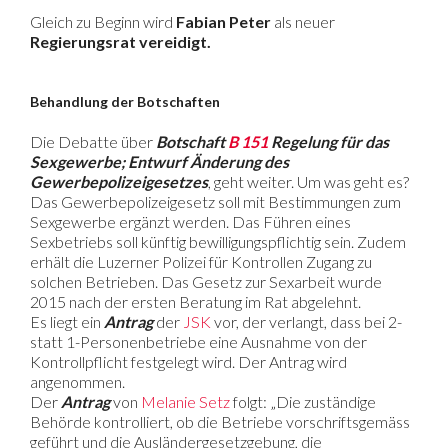
Gleich zu Beginn wird
Fabian Peter
als neuer
Regierungsrat vereidigt.
Behandlung der Botschaften
Die Debatte über
Botschaft
B 151
Regelung für das
Sexgewerbe; Entwurf Änderung des
Gewerbepolizeigesetzes
, geht weiter. Um was geht es?
Das Gewerbepolizeigesetz soll mit Bestimmungen zum
Sexgewerbe ergänzt werden. Das Führen eines
Sexbetriebs soll künftig bewilligungspflichtig sein. Zudem
erhält die Luzerner Polizei für Kontrollen Zugang zu
solchen Betrieben. Das Gesetz zur Sexarbeit wurde
2015 nach der ersten Beratung im Rat abgelehnt.
Es liegt ein
Antrag
der
JSK
vor, der verlangt, dass bei 2-
statt 1-Personenbetriebe eine Ausnahme von der
Kontrollpflicht festgelegt wird. Der Antrag wird
angenommen.
Der
Antrag
von
Melanie Setz
folgt: „Die zuständige
Behörde kontrolliert, ob die Betriebe vorschriftsgemäss
geführt und die Ausländergesetzgebung, die