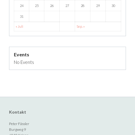
24
25
26
27
28
29
30
31
« Juli
Sep. »
Events
No Events
Kontakt
Peter Fässler
Burgweg 9