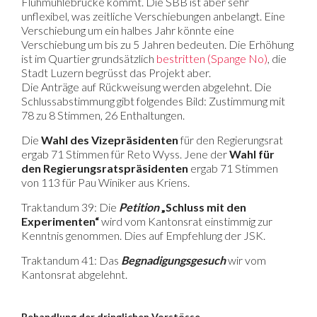
Fluhmühlebrücke kommt. Die SBB ist aber sehr
unflexibel, was zeitliche Verschiebungen anbelangt. Eine
Verschiebung um ein halbes Jahr könnte eine
Verschiebung um bis zu 5 Jahren bedeuten. Die Erhöhung
ist im Quartier grundsätzlich
bestritten (Spange No)
, die
Stadt Luzern begrüsst das Projekt aber.
Die Anträge auf Rückweisung werden abgelehnt. Die
Schlussabstimmung gibt folgendes Bild: Zustimmung mit
78 zu 8 Stimmen, 26 Enthaltungen.
Die
Wahl des Vizepräsidenten
für den Regierungsrat
ergab 71 Stimmen für Reto Wyss. Jene der
Wahl für
den Regierungsratspräsidenten
ergab 71 Stimmen
von 113 für Pau Winiker aus Kriens.
Traktandum 39: Die
Petition
„Schluss mit den
Experimenten“
wird vom Kantonsrat einstimmig zur
Kenntnis genommen. Dies auf Empfehlung der JSK.
Traktandum 41: Das
Begnadigungsgesuch
wir vom
Kantonsrat abgelehnt.
Behandlung der dringlichen Vorstösse