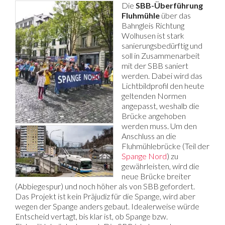
Die
SBB-Überführung
Fluhmühle
über das
Bahngleis Richtung
Wolhusen ist stark
sanierungsbedürftig und
soll in Zusammenarbeit
mit der SBB saniert
werden. Dabei wird das
Lichtbildprofil den heute
geltenden Normen
angepasst, weshalb die
Brücke angehoben
werden muss. Um den
Anschluss an die
Fluhmühlebrücke (Teil der
Spange Nord
) zu
gewährleisten, wird die
neue Brücke breiter
(Abbiegespur) und noch höher als von SBB gefordert.
Das Projekt ist kein Präjudiz für die Spange, wird aber
wegen der Spange anders gebaut. Idealerweise würde
Entscheid vertagt, bis klar ist, ob Spange bzw.