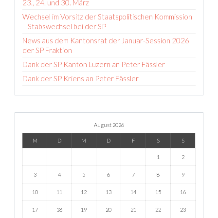
23., 24. und 30. März
Wechsel im Vorsitz der Staatspolitischen Kommission
– Stabswechsel bei der SP
News aus dem Kantonsrat der Januar-Session 2026
der SP Fraktion
Dank der SP Kanton Luzern an Peter Fässler
Dank der SP Kriens an Peter Fässler
August 2026
M
D
M
D
F
S
S
1
2
3
4
5
6
7
8
9
10
11
12
13
14
15
16
17
18
19
20
21
22
23