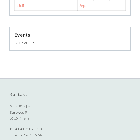
« Juli
Sep. »
Events
No Events
Kontakt
Peter Fässler
Burgweg 9
6010 Kriens
T: +41 41 320 61 28
F: +41 79 736 15 64