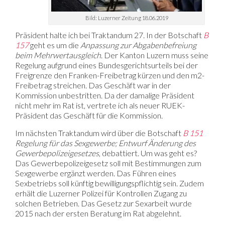
Bild: Luzerner Zeitung 18.06.2019
Präsident halte ich bei Traktandum 27. In der Botschaft
B
157
geht es um die
Anpassung zur Abgabenbefreiung
beim Mehrwertausgleich
. Der Kanton Luzern muss seine
Regelung aufgrund eines Bundesgerichtsurteils bei der
Freigrenze den Franken-Freibetrag kürzen und den m2-
Freibetrag streichen. Das Geschäft war in der
Kommission unbestritten. Da der damalige Präsident
nicht mehr im Rat ist, vertrete ich als neuer RUEK-
Präsident das Geschäft für die Kommission.
Im nächsten Traktandum wird über die Botschaft
B 151
Regelung für das Sexgewerbe; Entwurf Änderung des
Gewerbepolizeigesetzes
, debattiert. Um was geht es?
Das Gewerbepolizeigesetz soll mit Bestimmungen zum
Sexgewerbe ergänzt werden. Das Führen eines
Sexbetriebs soll künftig bewilligungspflichtig sein. Zudem
erhält die Luzerner Polizei für Kontrollen Zugang zu
solchen Betrieben. Das Gesetz zur Sexarbeit wurde
2015 nach der ersten Beratung im Rat abgelehnt.