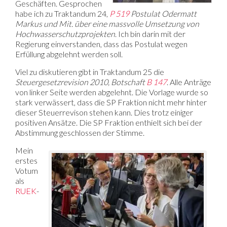
Geschäften. Gesprochen
habe ich zu Traktandum 24,
P 519
Postulat Odermatt
Markus und Mit. über eine massvolle Umsetzung von
Hochwasserschutzprojekten
. Ich bin darin mit der
Regierung einverstanden, dass das Postulat wegen
Erfüllung abgelehnt werden soll.
Viel zu diskutieren gibt in Traktandum 25 die
Steuergesetzrevision 2010, Botschaft
B 147
. Alle Anträge
von linker Seite werden abgelehnt. Die Vorlage wurde so
stark verwässert, dass die SP Fraktion nicht mehr hinter
dieser Steuerrevison stehen kann. Dies trotz einiger
positiven Ansätze. Die SP Fraktion enthielt sich bei der
Abstimmung geschlossen der Stimme.
Mein
erstes
Votum
als
RUEK
-