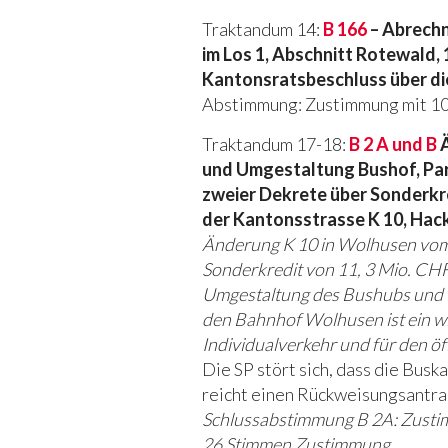
Traktandum 14:
B 166
– Abrechn
im Los 1, Abschnitt Rotewald,
Kantonsratsbeschluss über d
Abstimmung: Zustimmung mit 1
Traktandum 17-18:
B 2 A und B
Ä
und Umgestaltung Bushof, Pa
zweier Dekrete über Sonderkre
der Kantonsstrasse K 10, Hac
Änderung K 10 in Wolhusen vom
Sonderkredit von 11, 3 Mio. CHF 
Umgestaltung des Bushubs und E
den Bahnhof Wolhusen ist ein w
Individualverkehr und für den ö
Die SP stört sich, dass die Bus
reicht einen Rückweisungsantra
Schlussabstimmung B 2A: Zusti
26 Stimmen Zustimmung.