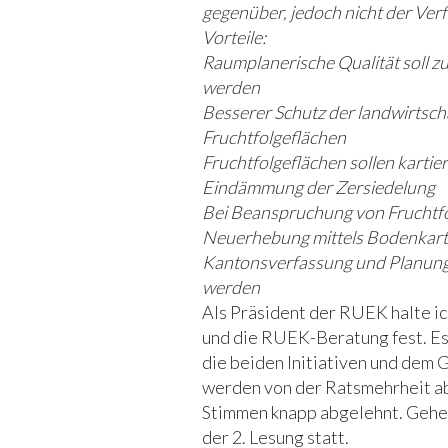
gegenüber, jedoch nicht der Verf
Vorteile:
Raumplanerische Qualität soll z
werden
Besserer Schutz der landwirtsch
Fruchtfolgeflächen
Fruchtfolgeflächen sollen karti
Eindämmung der Zersiedelung
Bei Beanspruchung von Fruchtfo
Neuerhebung mittels Bodenkarti
Kantonsverfassung und Planungs
werden
Als Präsident der RUEK halte i
und die RUEK-Beratung fest. Es
die beiden Initiativen und dem
werden von der Ratsmehrheit ab
Stimmen knapp abgelehnt. Gehen
der 2. Lesung statt.