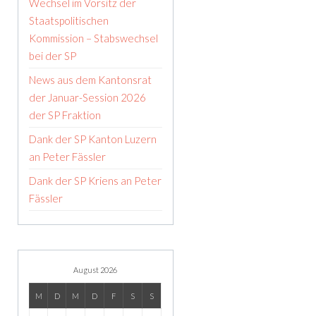
Wechsel im Vorsitz der
Staatspolitischen
Kommission – Stabswechsel
bei der SP
News aus dem Kantonsrat
der Januar-Session 2026
der SP Fraktion
Dank der SP Kanton Luzern
an Peter Fässler
Dank der SP Kriens an Peter
Fässler
August 2026
M
D
M
D
F
S
S