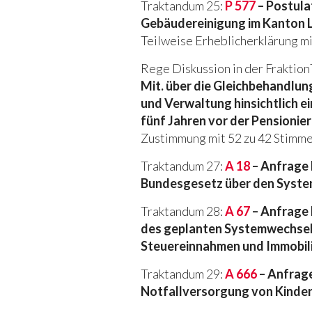
Traktandum 25:
P 577
– Postula
Gebäudereinigung im Kanton 
Teilweise Erheblicherklärung mi
Rege Diskussion in der Fraktio
Mit. über die Gleichbehandlun
und Verwaltung hinsichtlich e
fünf Jahren vor der Pensionie
Zustimmung mit 52 zu 42 Stimme
Traktandum 27:
A 18
– Anfrage 
Bundesgesetz über den Syst
Traktandum 28:
A 67
– Anfrage 
des geplanten Systemwechsels
Steuereinnahmen und Immobil
Traktandum 29:
A 666
– Anfrage
Notfallversorgung von Kinde