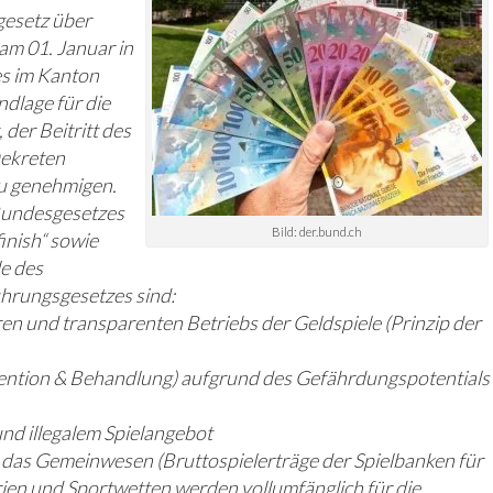
esetz über
 am 01. Januar in
s im Kanton
ndlage für die
der Beitritt des
Dekreten
zu genehmigen.
Bundesgesetzes
Bild: der.bund.ch
inish“ sowie
le des
hrungsgesetzes sind:
en und transparenten Betriebs der Geldspiele (Prinzip der
vention & Behandlung) aufgrund des Gefährdungspotentials
und illegalem Spielangebot
 das Gemeinwesen (Bruttospielerträge der Spielbanken für
ien und Sportwetten werden vollumfänglich für die