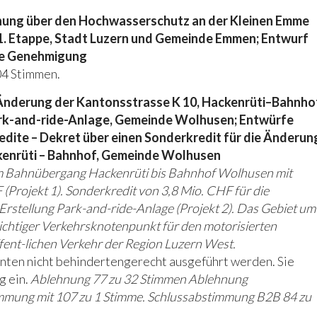
ung über den Hochwasserschutz an der Kleinen Emme
 1. Etappe, Stadt Luzern und Gemeinde Emmen; Entwurf
ie Genehmigung
04 Stimmen.
nderung der Kantonsstrasse K 10, Hackenrüti–Bahnho
rk-and-ride-Anlage, Gemeinde Wolhusen; Entwürfe
dite – Dekret über einen Sonderkredit für die Änderun
kenrüti – Bahnhof, Gemeinde Wolhusen
 Bahnübergang Hackenrüti bis Bahnhof Wolhusen mit
(Projekt 1). Sonderkredit von 3,8 Mio. CHF für die
rstellung Park-and-ride-Anlage (Projekt 2). Das Gebiet um
ichtiger Verkehrsknotenpunkt für den motorisierten
ffent-lichen Verkehr der Region Luzern West.
kanten nicht behindertengerecht ausgeführt werden. Sie
g ein.
Ablehnung 77 zu 32 Stimmen Ablehnung
mmung mit 107 zu 1 Stimme. Schlussabstimmung B2B 84 zu