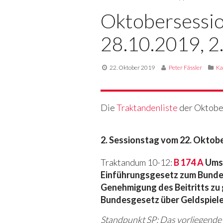
Oktobersessio
28.10.2019, 2.
22. Oktober 2019
Peter Fässler
Ka
Die
Traktandenliste
der Oktober
2. Sessionstag vom 22. Oktob
Traktandum 10-12:
B 174 A
Umse
Einführungsgesetz zum Bundes
Genehmigung des Beitritts z
Bundesgesetz über Geldspiele 
Standpunkt SP: Das vorliegende