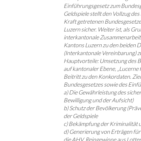
Einführungsgesetz zum Bundesg
Geldspiele stellt den Vollzug des
Kraft getretenen Bundesgesetze
Luzern sicher. Weiter ist, als Gru
interkantonale Zusammenarbeit, 
Kantons Luzern zu den beiden 
(Interkantonale Vereinbarung) 
Hauptvorteile: Umsetzung des 
auf kantonaler Ebene, „Lucerne f
Beitritt zu den Konkordaten. Zie
Bundesgesetzes sowie des Einfü
a) Die Gewährleistung des sicher
Bewilligung und der Aufsicht)
b) Schutz der Bevölkerung (Prä
der Geldspiele
c) Bekämpfung der Kriminalität 
d) Generierung von Erträgen für
die AHV, Reingewinne aus Lotter