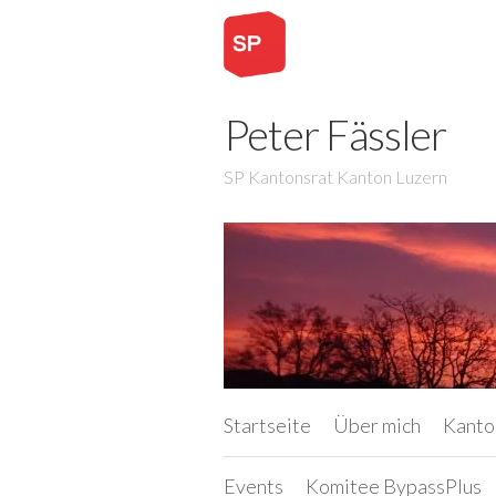
Peter Fässler
SP Kantonsrat Kanton Luzern
Startseite
Über mich
Kanto
Events
Komitee BypassPlus