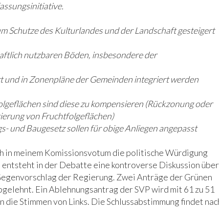
assungsinitiative.
um Schutze des Kulturlandes und der Landschaft gesteigert
aftlich nutzbaren Böden, insbesondere der
ert und in Zonenpläne der Gemeinden integriert werden
lgeflächen sind diese zu kompensieren (Rückzonung oder
erung von Fruchtfolgeflächen)
- und Baugesetz sollen für obige Anliegen angepasst
ch in meinem Komissionsvotum die politische Würdigung
 entsteht in der Debatte eine kontroverse Diskussion über
 Gegenvorschlag der Regierung. Zwei Anträge der Grünen
gelehnt. Ein Ablehnungsantrag der SVP wird mit 61 zu 51
 die Stimmen von Links. Die Schlussabstimmung findet nac