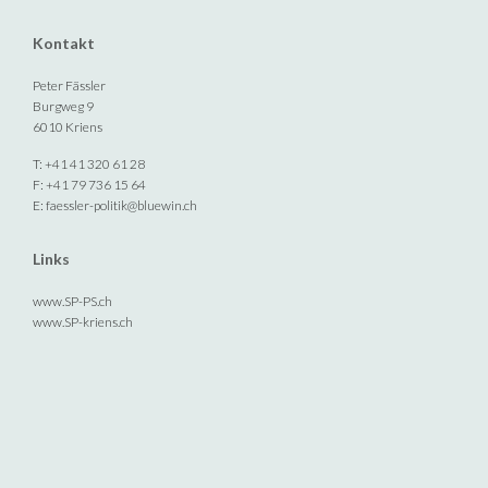
Kontakt
Peter Fässler
Burgweg 9
6010 Kriens
T: +41 41 320 61 28
F: +41 79 736 15 64
E:
faessler-politik@bluewin.ch
Links
www.SP-PS.ch
www.SP-kriens.ch