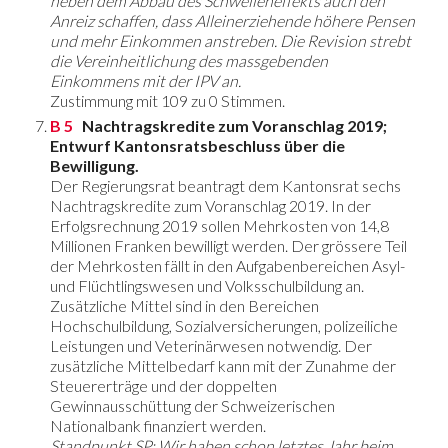
neben dem Abbau des Schwelleneffekts auch den
Anreiz schaffen, dass Alleinerziehende höhere Pensen
und mehr Einkommen anstreben. Die Revision strebt
die Vereinheitlichung des massgebenden
Einkommens mit der IPV an.
Zustimmung mit 109 zu 0 Stimmen.
B 5
Nachtragskredite zum Voranschlag 2019;
Entwurf Kantonsratsbeschluss über die
Bewilligung.
Der Regierungsrat beantragt dem Kantonsrat sechs
Nachtragskredite zum Voranschlag 2019. In der
Erfolgsrechnung 2019 sollen Mehrkosten von 14,8
Millionen Franken bewilligt werden. Der grössere Teil
der Mehrkosten fällt in den Aufgabenbereichen Asyl-
und Flüchtlingswesen und Volksschulbildung an.
Zusätzliche Mittel sind in den Bereichen
Hochschulbildung, Sozialversicherungen, polizeiliche
Leistungen und Veterinärwesen notwendig. Der
zusätzliche Mittelbedarf kann mit der Zunahme der
Steuererträge und der doppelten
Gewinnausschüttung der Schweizerischen
Nationalbank finanziert werden.
Standpunkt SP: Wir haben schon letztes Jahr beim