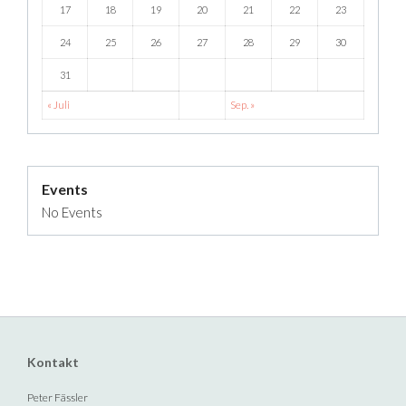
17
18
19
20
21
22
23
24
25
26
27
28
29
30
31
« Juli
Sep. »
Events
No Events
Kontakt
Peter Fässler