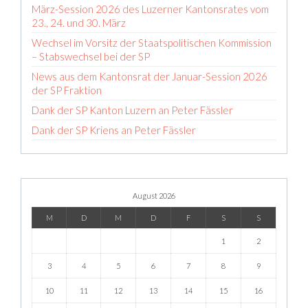
März-Session 2026 des Luzerner Kantonsrates vom
23., 24. und 30. März
Wechsel im Vorsitz der Staatspolitischen Kommission
– Stabswechsel bei der SP
News aus dem Kantonsrat der Januar-Session 2026
der SP Fraktion
Dank der SP Kanton Luzern an Peter Fässler
Dank der SP Kriens an Peter Fässler
August 2026
M
D
M
D
F
S
S
1
2
3
4
5
6
7
8
9
10
11
12
13
14
15
16