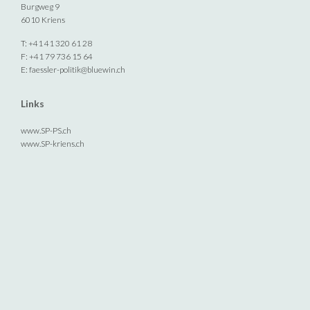
Burgweg 9
6010 Kriens
T: +41 41 320 61 28
F: +41 79 736 15 64
E:
faessler-politik@bluewin.ch
Links
www.SP-PS.ch
www.SP-kriens.ch