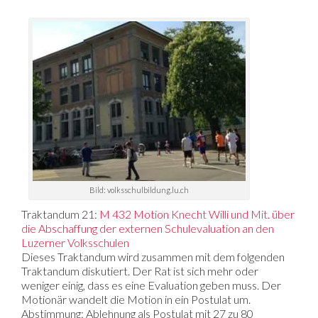
Bild: volksschulbildung.lu.ch
Traktandum 21:
M 432 Motion Knecht Willi und Mit. über
die Abschaffung der externen Schulevaluation an den
Luzerner Volksschulen
Dieses Traktandum wird zusammen mit dem folgenden
Traktandum diskutiert. Der Rat ist sich mehr oder
weniger einig, dass es eine Evaluation geben muss. Der
Motionär wandelt die Motion in ein Postulat um.
Abstimmung: Ablehnung als Postulat mit 27 zu 80