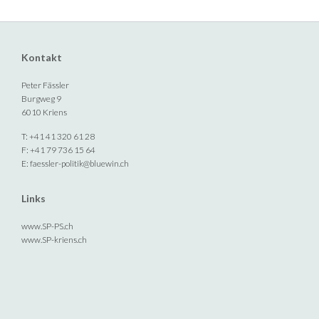
Kontakt
Peter Fässler
Burgweg 9
6010 Kriens
T: +41 41 320 61 28
F: +41 79 736 15 64
E:
faessler-politik@bluewin.ch
Links
www.SP-PS.ch
www.SP-kriens.ch