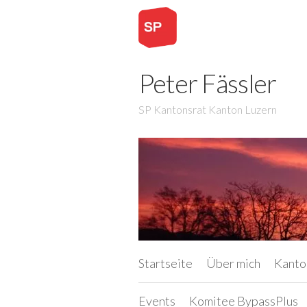
Peter Fässler
SP Kantonsrat Kanton Luzern
Startseite
Über mich
Kanto
Events
Komitee BypassPlus