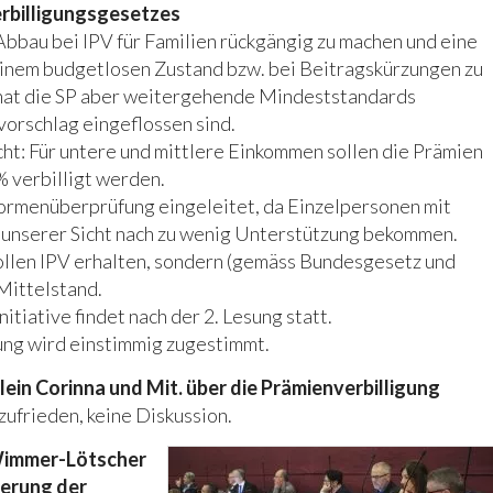
rbilligungsgesetzes
 Abbau bei IPV für Familien rückgängig zu machen und eine
 einem budgetlosen Zustand bzw. bei Beitragskürzungen zu
 hat die SP aber weitergehende Mindeststandards
vorschlag eingeflossen sind.
ht: Für untere und mittlere Einkommen sollen die Prämien
 verbilligt werden.
rmenüberprüfung eingeleitet, da Einzelpersonen mit
 unserer Sicht nach zu wenig Unterstützung bekommen.
llen IPV erhalten, sondern (gemäss Bundesgesetz und
Mittelstand.
tiative findet nach der 2. Lesung statt.
g wird einstimmig zugestimmt.
ein Corinna und Mit. über die Prämienverbilligung
zufrieden, keine Diskussion.
immer-Lötscher
ierung der