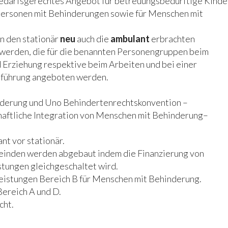
n bedarfsgerechtes Angebot für betreuungsbedürftige Kinde
Personen mit Behinderungen sowie für Menschen mit
en den stationär
neu
auch die
ambulant
erbrachten
 werden, die für die benannten Personengruppen beim
 Erziehung respektive beim Arbeiten und bei einer
sführung angeboten werden.
nderung und Uno Behindertenrechtskonvention –
aftliche Integration von Menschen mit Behinderung–
nt vor stationär.
meinden werden abgebaut indem die Finanzierung von
stungen gleichgeschaltet wird.
leistungen Bereich B für Menschen mit Behinderung.
Bereich A und D.
cht.