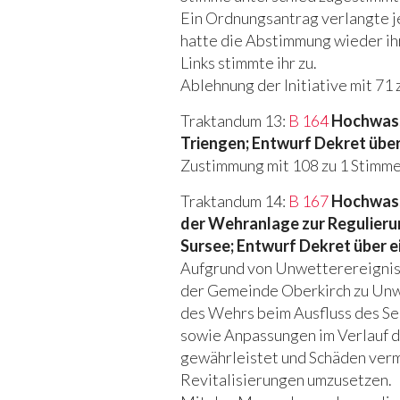
Ein Ordnungsantrag verlangte 
hatte die Abstimmung wieder ihr
Links stimmte ihr zu.
Ablehnung der Initiative mit 71
Traktandum 13:
B 164
Hochwass
Triengen; Entwurf Dekret über
Zustimmung mit 108 zu 1 Stimme
Traktandum 14:
B 167
Hochwass
der Wehranlage zur Regulier
Sursee; Entwurf Dekret über e
Aufgrund von Unwetterereigniss
der Gemeinde Oberkirch zu Unw
des Wehrs beim Ausfluss des S
sowie Anpassungen im Verlauf d
gewährleistet und Schäden ver
Revitalisierungen umzusetzen.