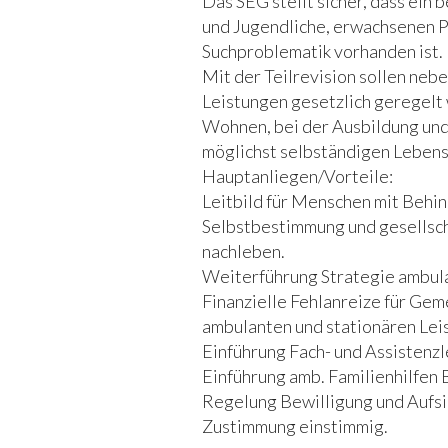
Das SEG stellt sicher, dass ei
und Jugendliche, erwachsenen 
Suchproblematik vorhanden ist.
Mit der Teilrevision sollen neb
Leistungen gesetzlich geregelt
Wohnen, bei der Ausbildung und
möglichst selbständigen Leben
Hauptanliegen/Vorteile:
Leitbild für Menschen mit Behi
Selbstbestimmung und gesellsch
nachleben.
Weiterführung Strategie ambula
Finanzielle Fehlanreize für Ge
ambulanten und stationären Lei
Einführung Fach- und Assistenz
Einführung amb. Familienhilfen 
Regelung Bewilligung und Aufsi
Zustimmung einstimmig.