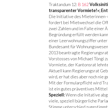
Traktandum 12:
B 162
Volksinit
transparenter Vormiete!»; En
Die Initiative des Mieterinnen
fordert bei Mietwechsel die Of
zwei Zahlen und im Falle einer 
Begründung erfüllt werden kann.
einer Leerwohnungsziffer unte
Bundesamt für Wohnungswesen)
2013 beantragte Regierungsrat 
Vorstosses von Michael Töngi z
Vormiete, der Kantonsrat lehnte
Aktuell kann Regierungsrat Gebi
wird, er hat dies aber noch nie g
Mit der Formularpflicht wird Tr
ist ein gutes präventives Mitt
Speziell:
Wenn die Initative abg
viele, speziell bürgerliche Parl
Stimme unterschied zugestimmt. 