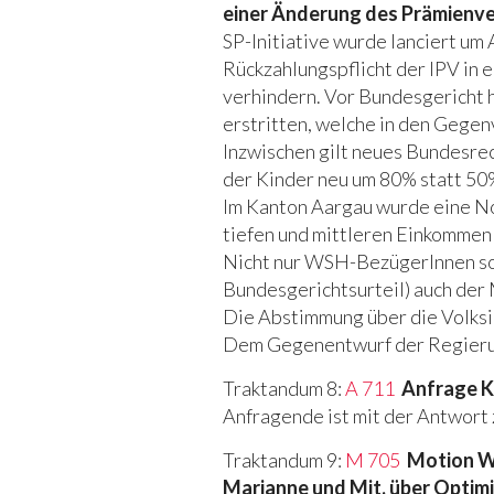
einer Änderung des Prämienve
SP-Initiative wurde lanciert um
Rückzahlungspflicht der IPV in
verhindern. Vor Bundesgericht
erstritten, welche in den Gegen
Inzwischen gilt neues Bundesrec
der Kinder neu um 80% statt 50%
Im Kanton Aargau wurde eine No
tiefen und mittleren Einkommen
Nicht nur WSH-BezügerInnen so
Bundesgerichtsurteil) auch der 
Die Abstimmung über die Volksini
Dem Gegenentwurf der Regierun
Traktandum 8:
A 711
Anfrage Kl
Anfragende ist mit der Antwort 
Traktandum 9:
M 705
Motion W
Marianne und Mit. über Optim