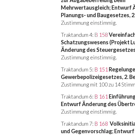
zur Abgabebefreiung beim
Mehrwertausgleich; Entwurf 
Planungs- und Baugesetzes, 2
Zustimmung einstimmig.
Traktandum 4:
B 158
Vereinfac
Schatzungswesens (Projekt Lu
Änderung des Steuergesetzes,
Zustimmung einstimmig.
Traktandum 5:
B 151
Regelunge
Gewerbepolizeigesetzes, 2. B
Zustimmung mit 100 zu 14 Stim
Traktandum 6:
B 161
Einführun
Entwurf Änderung des Übertre
Zustimmung einstimmig.
Traktandum 7:
B 168
Volksiniti
und Gegenvorschlag; Entwurf