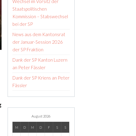
Wechsel im Vorsitz der
Staatspolitischen
Kommission – Stabswechsel
bei der SP
News aus dem Kantonsrat
der Januar-Session 2026
der SP Fraktion
Dank der SP Kanton Luzern
an Peter Fässler
Dank der SP Kriens an Peter
Fässler
g
August 2026
M
D
M
D
F
S
S