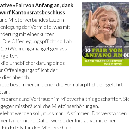
iative «Fair von Anfang an, dank
twurf Kantonsratsbeschluss
- und Mieterverbandes Luzern
fenlegung der Vormiete, was mit
Änderung mit einer kurzen
 Die Offenlegungspflicht soll ab
r 1,5 (Wohnungsmangel gemäss
 gelten.
die Erheblicherklärung eines
ur Offenlegungspflicht der
 dies aber ab.
ete bestimmen, in denen die Formularpflicht eingeführt
etan.
ansparenz und Vertrauen im Mietverhältnis geschafften. Si
el gegen missbräuchliche Mietzinserhöhungen.
elehnt werden soll, muss man JA stimmen. Das verstanden
amentarier, nicht. Daher wurde der Initiative mit einer
Ein Erfolg für den Mieterschutz.