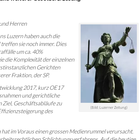
 und Herren
s Luzern haben auch die
treffen sie noch immer. Dies
raffälle um ca. 40%
 die Komplexität der einzelnen
rstinstanzlichen Gerichten
rer Fraktion, der SP.
twicklung 2017, kurz OE17
snahmen und gerichtliche
 Ziel, Geschäftsabläufe zu
(Bild: Luzerner Zeitung)
ffizienzsteigerung des
 hat im Voraus einen grossen Medienrummel verursacht.
rbeitsrechtlichen Schlichtungsverfahrens. Auf die heutige