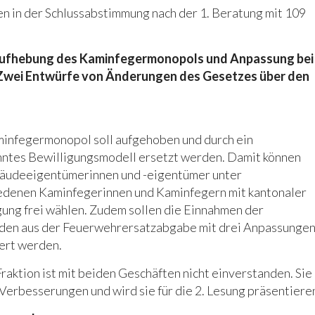
 in der Schlussabstimmung nach der 1. Beratung mit 109
ufhebung des Kaminfegermonopols und Anpassung bei
Zwei Entwürfe von Änderungen des Gesetzes über den
infegermonopol soll aufgehoben und durch ein
ntes Bewilligungsmodell ersetzt werden. Damit können
äudeeigentümerinnen und -eigentümer unter
edenen Kaminfegerinnen und Kaminfegern mit kantonaler
gung frei wählen. Zudem sollen die Einnahmen der
en aus der Feuerwehrersatzabgabe mit drei Anpassunge
ert werden.
raktion ist mit beiden Geschäften nicht einverstanden. Sie
 Verbesserungen und wird sie für die 2. Lesung präsentiere