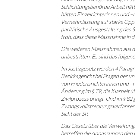
Schlichtungsbehörde Arbeit hätt
hätten Einzelrichterinnen und –r
Vernehmlassung auf starke Oppos
paritätische Ausgestaltung des S
froh, dass diese Massnahme in d
Die weiteren Massnahmen aus de
unbestritten. Es sind das folge
Im Justizgesetz werden 4 Paragr
Bezirksgericht bei Fragen der un
von Friedensrichterinnen und –ri
Änderung im § 79, die Klarheit 
Zivilprozess bringt. Und im § 82
Zwangsvollstreckungsverfahren. 
Sicht der SP.
Das Gesetz über die Verwaltungs
betreffen die Anpassungen den B