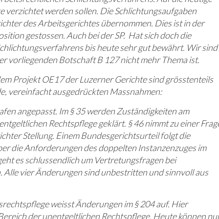
e verzichtet werden sollen. Die Schlichtungsaufgaben
ichter des Arbeitsgerichtes übernommen. Dies ist in der
ition gestossen. Auch bei der SP. Hat sich doch die
chlichtungsverfahrens bis heute sehr gut bewährt. Wir sind
er vorliegenden Botschaft B 127 nicht mehr Thema ist.
m Projekt OE17 der Luzerner Gerichte sind grösstenteils
nde, vereinfacht ausgedrückten Massnahmen:
afen angepasst. Im § 35 werden Zuständigkeiten am
entgeltlichen Rechtspflege geklärt. § 46 nimmt zu einer Frag
chter Stellung. Einem Bundesgerichtsurteil folgt die
über die Anforderungen des doppelten Instanzenzuges im
 geht es schlussendlich um Vertretungsfragen bei
Alle vier Änderungen sind unbestritten und sinnvoll aus
rechtspflege weisst Änderungen im § 204 auf. Hier
ereich der unentgeltlichen Rechtspflege. Heute können nu