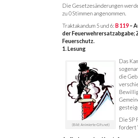
Die Gesetzesänderungen werden
zu 0 Stimmen angenommen.
Traktakandum 5 und 6:
B 119
– A
der Feuerwehrersatzabgabe; 
Feuerschutz.
1. Lesung
Das Kam
sogenan
die Geb
verschi
Bewilli
Gemeind
gesteig
Die SP F
(Bild: Animierte-Gifs.net)
fordert