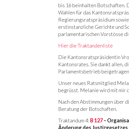
bis 16 beinhalten Botschaften. 
Wahlen für das Kantonsratspräsi
Regierungsratspräsidium sowie 
erstinstanzliche Gerichte und 
parlamentarischen Vorstösse dis
Hier die Traktandenliste
Die Kantonsratspräsidentin Vron
Kantonsrates. Sie dankt allen, d
Parlamentsbetrieb beigetragen h
Unser neues Ratsmitglied Melani
begrüsst. Melanie wird mit mir d
Nach den Abstimmungen über die
Beratung der Botschaften.
Traktandum 4:
B 127
– Organisa
Änderung des Justizgesetzes 