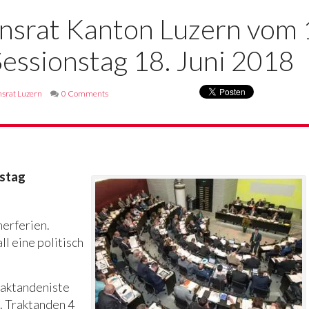
nsrat Kanton Luzern vom 1
Sessionstag 18. Juni 2018
srat Luzern
0 Comments
nstag
merferien.
ll eine politisch
raktandeniste
. Traktanden 4