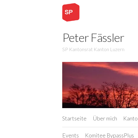
Peter Fässler
SP Kantonsrat Kanton Luzern
Startseite
Über mich
Kanto
Events
Komitee BypassPlus