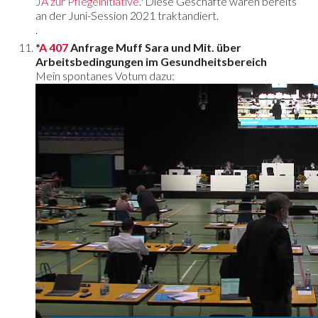
JA zur Pflegeinitiative
.*Diese Geschäfte waren bereits
an der Juni-Session 2021 traktandiert.
.
*
A 407
Anfrage Muff Sara und Mit. über
Arbeitsbedingungen im Gesundheitsbereich
Mein spontanes Votum dazu: