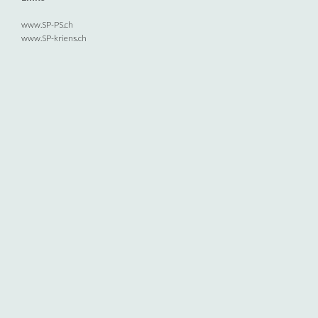
www.SP-PS.ch
www.SP-kriens.ch