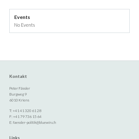
Events
No Events
Kontakt
Peter Fässler
Burgweg 9
6010 Kriens
T: +41 41 320 61 28
F: +41 79 736 15 64
E:
faessler-politik@bluewin.ch
Links