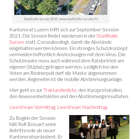
Stadthalle Sursee (Bild: www.stadthalle-sursee.ch)
Kantonsrat Luzern trifft sich zur September-Session
2021. Die Session findet wiederum in der
Stadthalle
Sursee
statt. Coronabedingt, damit die Abstände
eingehalten werden können. Ein strenges Schutzkonzept
vermeiden hoffentlich Ansteckungen mit dem Virus. Die
Schutzmaske muss auch während dem Ratsbetrieb am
eigenen Sitzplatz getragen werden. Lediglich bei den
Voten am Rednerpult darf die Maske abgenommen
werden. Angenehm ist die mobilie Abstimmungsanlage.
Hier geht es zur
Traktandenliste
, den Kurzprotokollen,
den Anwesenheitslisten und den Abstimmungsresultaten.
Livestream Vormittag
.
Livestream Nachmittag
.
Zu Beginn der Session
hält Rolf Bossart seine
Antrittsrede als neuer
Kantonsratspräsident. Er