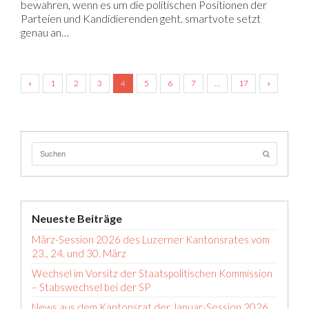
bewahren, wenn es um die politischen Positionen der
Parteien und Kandidierenden geht. smartvote setzt
genau an…
«
1
2
3
4
5
6
7
…
17
»
Neueste Beiträge
März-Session 2026 des Luzerner Kantonsrates vom
23., 24. und 30. März
Wechsel im Vorsitz der Staatspolitischen Kommission
– Stabswechsel bei der SP
News aus dem Kantonsrat der Januar-Session 2026