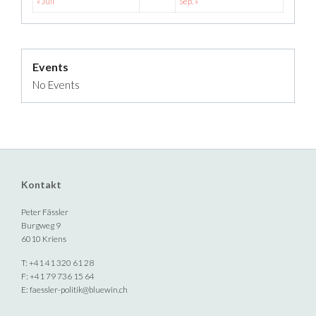
« Juli
Sep. »
Events
No Events
Kontakt
Peter Fässler
Burgweg 9
6010 Kriens
T: +41 41 320 61 28
F: +41 79 736 15 64
E:
faessler-politik@bluewin.ch