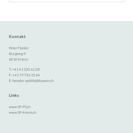
Kontakt
Peter Fässler
Burgweg 9
6010 Kriens
T: +41 41 320 61 28
F: +41 79 736 15 64
E:
faessler-politik@bluewin.ch
Links
www.SP-PS.ch
www.SP-kriens.ch